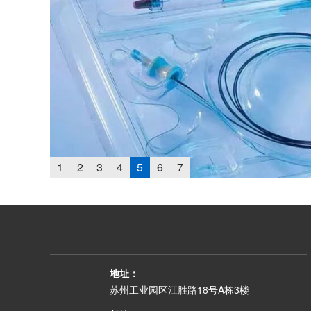
1
2
3
4
5
6
7
地址：
苏州工业园区江胜路18号A栋3楼