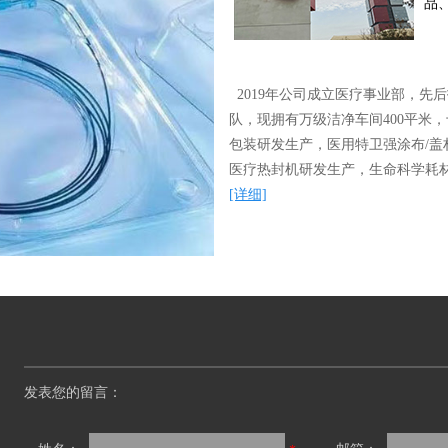
品
2019年公司成立医疗事业部，先
队，现拥有万级洁净车间400平米
包装研发生产，医用特卫强涂布/盖材
医疗热封机研发生产，生命科学耗
[详细]
发表您的留言：