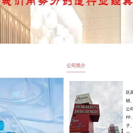
公司简介
苏
区
销
公
PP
子